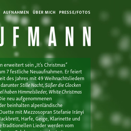
AUFNAHMEN
ÜBER MICH
PRESSE/FOTOS
 erweitert sein „It’s Christmas“
m 7 festliche Neuaufnahmen. Er feiert
eit des Jahres mit 49 Weihnachtsliedern
, darunter
Stille Nacht, Süßer die Glocken
gel haben Himmelslieder, White Christmas
ie neu aufgenommenen
der beinhalten alpenländische
Duette mit Mezzosopran Stefanie Irányi
Hackbrett, Harfe, Geige, Klarinette und
e traditionellen Lieder werden vom