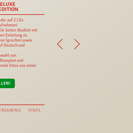
DELUXE
EDITION
eder auf 2 CDs
aufnahmen!
16-Seiten-Booklet mit
hen Einleitung zu
rei Sprachen sowie
uf Deutsch und
uswahl von
 Rezepten und
viele Fotos aus seiner
LLEN!
TREAMING
VINYL