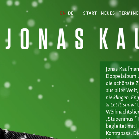
EN
DE
START
NEUES
TERMINE
Jonas Kaufmann
Doppelalbum u
die schönste Z
aus aller Welt
nie klingen, En
& Let it Snow!
D
Weihnachtslie
„Stubenmusi“ 
begleitet mit 
Kontrabass. Di