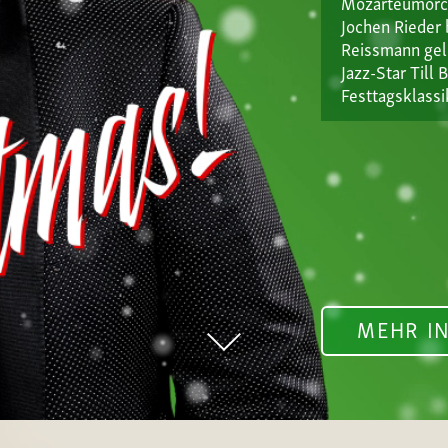
Mozarteumorch
Jochen Rieder 
Reissmann gel
Jazz-Star Till
Festtagsklass
MEHR I