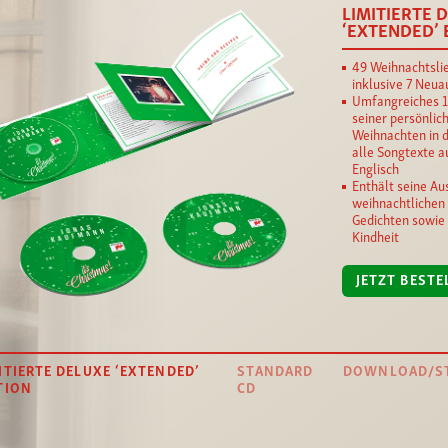
LIMITIERTE 
‘EXTENDED’ 
49 Weihnachtsli
inklusive 7 Neu
Umfangreiches 1
seiner persönlic
Weihnachten in d
alle Songtexte a
Englisch
Enthält seine A
weihnachtlichen
Gedichten sowie 
Kindheit
JETZT BESTE
ITIERTE DELUXE ‘EXTENDED’
STANDARD
DOWNLOAD/S
TION
CD